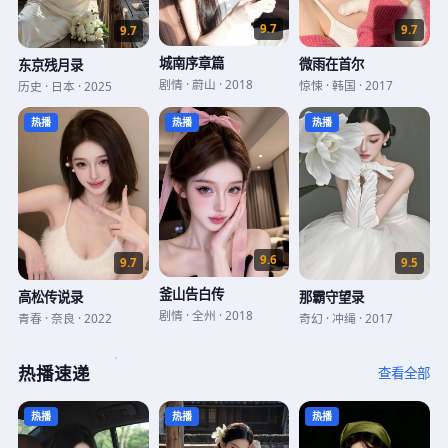
9.7
9.7
9.7
城南序章篇
微雨在首尔
东京残月录
剧情
·
蔚山
·
2018
惊悚
·
韩国
·
2017
历史
·
日本
·
2025
热播
热播
热播
9.6
9.5
9.7
釜山告白传
那霸守望录
高松传说录
剧情
·
全州
·
2018
奇幻
·
冲绳
·
2017
青春
·
奈良
·
2022
热播速递
查看全部
热播
热播
热播