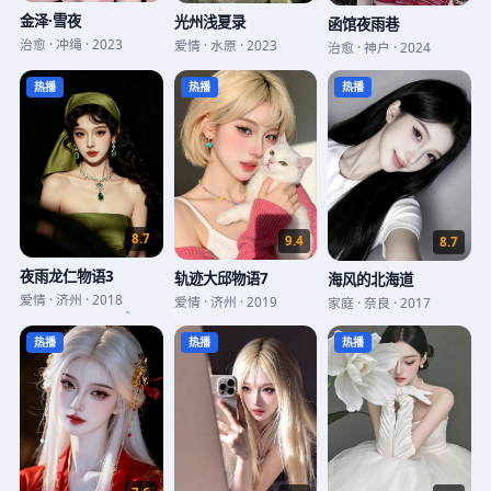
金泽·雪夜
光州浅夏录
函馆夜雨巷
治愈
·
冲绳
·
2023
爱情
·
水原
·
2023
治愈
·
神户
·
2024
热播
热播
热播
8.7
9.4
8.7
夜雨龙仁物语3
轨迹大邱物语7
海风的北海道
爱情
·
济州
·
2018
爱情
·
济州
·
2019
家庭
·
奈良
·
2017
热播
热播
热播