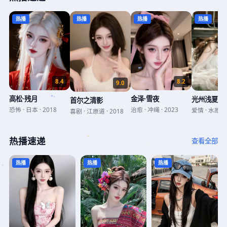
热播
热播
热播
热播
8.2
8.4
9.0
金泽·雪夜
高松·残月
光州浅夏录
首尔之清影
治愈
·
冲绳
·
2023
恐怖
·
日本
·
2018
爱情
·
水原
·
喜剧
·
江原道
·
2018
热播速递
查看全部
热播
热播
热播