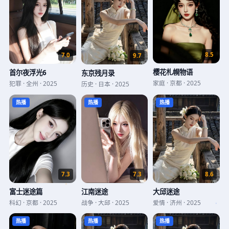
8.5
7.0
9.7
樱花札幌物语
首尔夜浮光6
东京残月录
家庭
·
京都
·
2025
犯罪
·
全州
·
2025
历史
·
日本
·
2025
热播
热播
热播
8.6
7.3
7.3
大邱迷途
富士迷途篇
江南迷途
爱情
·
济州
·
2025
科幻
·
京都
·
2025
战争
·
大邱
·
2025
热播
热播
热播