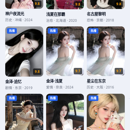
9.8
9.8
9.8
神户夜流光
名古屋黎明
浅夏在那霸
历史
·
冲绳
·
2024
恐怖
·
京都
·
2018
治愈
·
北海道
·
2020
热播
热播
热播
9.7
9.7
9.8
金泽·浅夏
星尘在东京
金泽·追忆
爱情
·
奈良
·
2024
历史
·
大阪
·
2016
剧情
·
东京
·
2019
热播
热播
热播