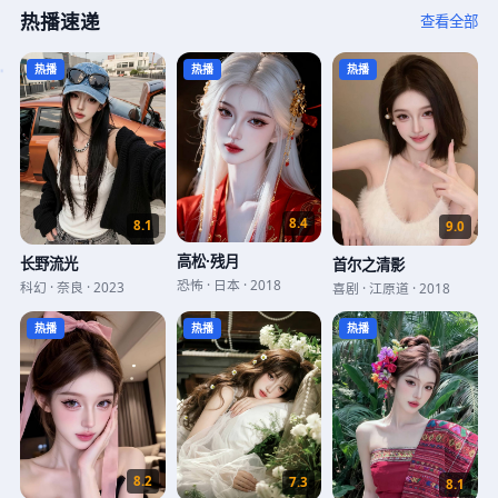
热播速递
查看全部
热播
热播
热播
8.4
8.1
9.0
高松·残月
长野流光
首尔之清影
恐怖
·
日本
·
2018
科幻
·
奈良
·
2023
喜剧
·
江原道
·
2018
热播
热播
热播
8.2
7.3
8.1