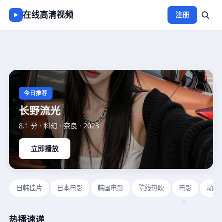
在线高清视频
注册
▶
在线高清视频
-
免费观看视频
今日推荐
长野流光
8.1
分 ·
科幻
·
奈良
·
2023
立即播放
日韩佳片
日本电影
韩国电影
院线热映
电影
动作
热播速递