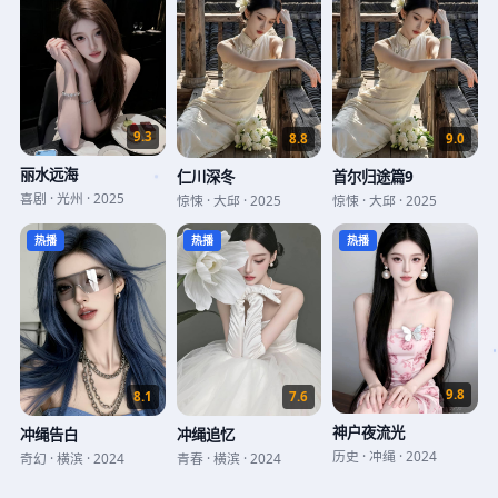
9.3
8.8
9.0
丽水远海
仁川深冬
首尔归途篇9
喜剧
·
光州
·
2025
惊悚
·
大邱
·
2025
惊悚
·
大邱
·
2025
热播
热播
热播
9.8
7.6
8.1
神户夜流光
冲绳追忆
冲绳告白
历史
·
冲绳
·
2024
青春
·
横滨
·
2024
奇幻
·
横滨
·
2024